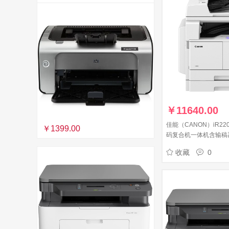
￥
11640.00
佳能（CANON）iR22
￥1399.00
码复合机一体机含输稿
复印/扫描/发送/WiFi
收藏
0