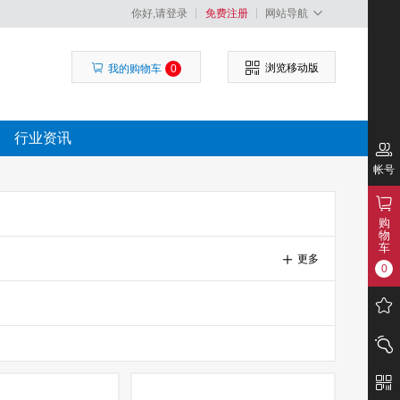
你好,请登录
免费注册
网站导航
浏览移动版
我的购物车
0
行业资讯
帐号
购
物
车
更多
0