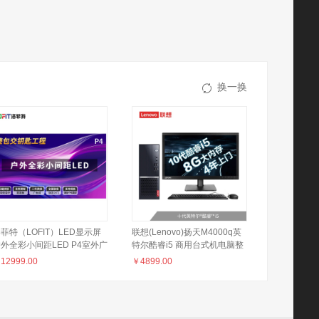
换一换
菲特（LOFIT）LED显示屏
联想(Lenovo)扬天M4000q英
外全彩小间距LED P4室外广
特尔酷睿i5 商用台式机电脑整
告屏视频会议培训无缝拼接大
机(i5-10400 8G 1T+256G 2G
￥
12999.00
￥
4899.00
整包套装 LFTHL40PW
独显 四年上门)21.5英寸