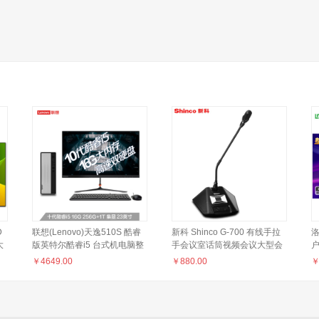
D
联想(Lenovo)天逸510S 酷睿
新科 Shinco G-700 有线手拉
洛
大
版英特尔酷睿i5 台式机电脑整
手会议室话筒视频会议大型会
户
大
机(i5-10400 16G 1T+256G
议话筒系统麦克风鹅颈话筒数
￥
4649.00
￥
880.00
SSD wifi win10 )23英寸
字台式话筒设备 主席麦
屏