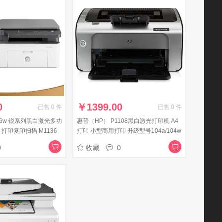
0
￥
1399.00
已售
0
件
已售
0
件
36w 锐系列黑白激光多功
惠普（HP） P1108黑白激光打印机 A4
打印复印扫描 M1136
打印 小型商用打印 升级型号104a/104w
同款体验型号P1106
0
收藏
0