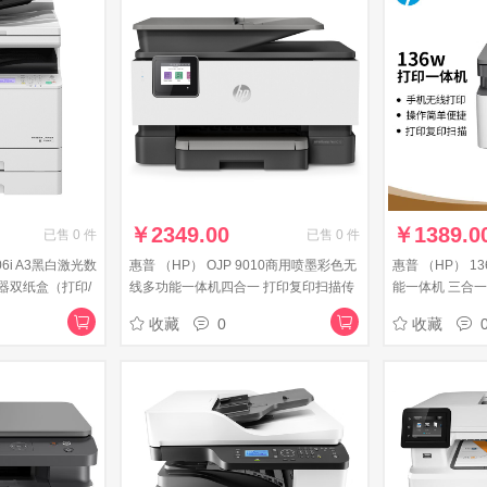
￥
2349.00
￥
1389.0
已售
0
件
已售
0
件
06i A3黑白激光数
惠普 （HP） OJP 9010商用喷墨彩色无
惠普 （HP） 1
器双纸盒（打印/
线多功能一体机四合一 打印复印扫描传
能一体机 三合一 
）上门服务
真 自动双面 8710升级款
升级款无线版
收藏
0
收藏