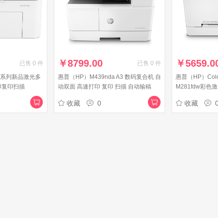
￥
8799.00
￥
5659.0
已售
0
件
已售
0
件
 锐系列新品激光多
惠普（HP）M439nda A3 数码复合机 自
惠普（HP）Colour
印复印扫描
动双面 高速打印 复印 扫描 自动输稿
M281fdw彩
版
437nda升级型号
(M277dw升级型
收藏
0
收藏
真)