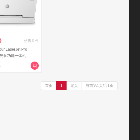
0
已售
0
件
 LaserJet Pro
色激光多功能一体机
号)(打印 复印 扫描 传
0
首页
1
尾页
当前第1页/共1页