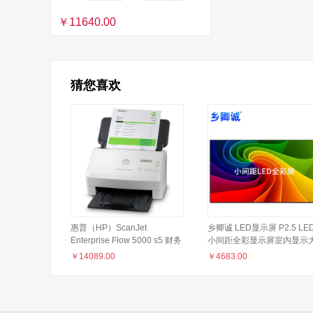
￥11640.00
猜您喜欢
惠普（HP）ScanJet
乡卿诚 LED显示屏 P2.5 LE
Enterprise Flow 5000 s5 财务
小间距全彩显示屏室内显示
集中版高速扫描仪 (含条码采
屏会议室无缝拼接屏监控led
￥
14089.00
￥
4683.00
集器）
屏幕显示屏整包0.5m²